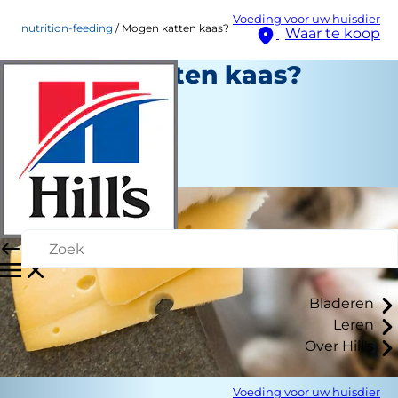
Voeding voor uw huisdier
nutrition-feeding
Mogen katten kaas?
Waar te koop
Mogen katten kaas?
Voeding en eten
Christine O'Brien
|
September 01, 2021
Bladeren
Leren
Over Hill's
Voeding voor uw huisdier