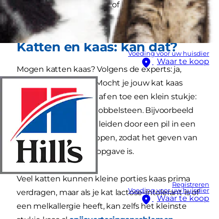
Hieronder leggen we uit of katten en kaas een
goede combinatie is.
Katten en kaas: kan dat?
Voeding voor uw huisdier
Waar te koop
Mogen katten kaas? Volgens de experts: ja,
maar wel met mate. Mocht je jouw kat kaas
geven, geef dan heel af en toe een klein stukje:
ter grootte van een dobbelsteen. Bijvoorbeeld
om je kat om de tuin leiden door een pil in een
blokje kaas te verstoppen, zodat het geven van
medicijnen niet zo'n opgave is.
Veel katten kunnen kleine porties kaas prima
Registreren
Voeding voor uw huisdier
verdragen, maar als je kat lactose-intolerant is of
Waar te koop
een melkallergie heeft, kan zelfs het kleinste