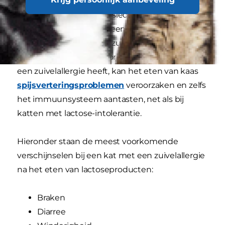
Katten met een zuivelallergie kunnen zelfs op
het kleinste stukje kaas slecht reageren. (Katten
hebben over het algemeen weinig
voedselallergieën, maar zuivel is naast vis en
rood vlees de meest voorkomende.) Als je kat
een zuivelallergie heeft, kan het eten van kaas
spijsverteringsproblemen
veroorzaken en zelfs
het immuunsysteem aantasten, net als bij
katten met lactose-intolerantie.
Hieronder staan de meest voorkomende
verschijnselen bij een kat met een zuivelallergie
na het eten van lactoseproducten:
Braken
Diarree