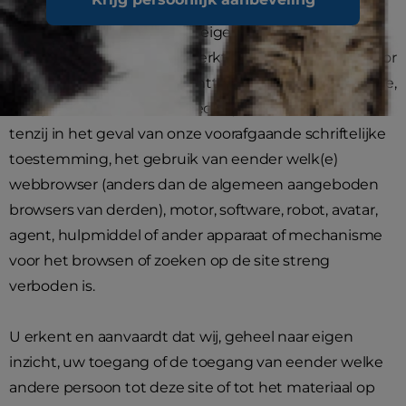
niet-commercieel gebruik, op voorwaarde dat u de
auteursrechten en andere eigendomsrechten
respecteert, maar niet beperkt tot omkadering of door
systematische gegevensonttrekking om een collectie,
compilatie, database of directory te creëren); en dat,
tenzij in het geval van onze voorafgaande schriftelijke
toestemming, het gebruik van eender welk(e)
webbrowser (anders dan de algemeen aangeboden
browsers van derden), motor, software, robot, avatar,
agent, hulpmiddel of ander apparaat of mechanisme
voor het browsen of zoeken op de site streng
verboden is.
U erkent en aanvaardt dat wij, geheel naar eigen
inzicht, uw toegang of de toegang van eender welke
andere persoon tot deze site of tot het materiaal op