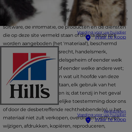
U erkent en aanvaardt dat alle materiaal, met inbegrip
van maar niet beperkt tot de inhoud, de gegevens, de
software, de informatie, de producten en de diensten
Voeding voor uw huisdier
die op deze site vermeld staan of die via deze site
Waar te koop
worden aangeboden (het 'materiaal'), beschermd
worden door het auteursrecht, handelsmerk,
dienstmerk, octrooi, handelsgeheim of eender welk
ander eigendomsrecht of eender welke andere wet;
dat met uitzondering van wat uit hoofde van deze
overeenkomst is toegestaan, elk gebruik van het
materiaal streng verboden is; dat tenzij in het geval
van voorafgaande schriftelijke toestemming door ons
of door de desbetreffende rechthebbende(n), u het
Registreren
Voeding voor uw huisdier
materiaal niet zult verkopen, overdragen, verhuren,
Waar te koop
wijzigen, afdrukken, kopiëren, reproduceren,