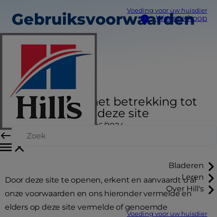
Voeding voor uw huisdier
Gebruiksvoorwaarden
Waar te koop
Voorwaarden met betrekking tot
uw gebruik van deze site
LAATSTE AANPASSING: 06/2024
Bladeren
Leren
Door deze site te openen, erkent en aanvaardt u al
Over Hill's
onze voorwaarden en ons hieronder vermelde en
elders op deze site vermelde of genoemde
Voeding voor uw huisdier