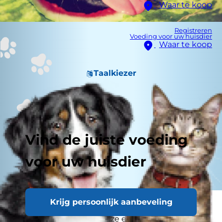
Waar te koop
Registreren
Voeding voor uw huisdier
Waar te koop
Taalkiezer
Vind de juiste voeding
voor uw huisdier
Krijg persoonlijk aanbeveling
Er zijn veel voordelen verbonden aan het
opnemen van fruit in onze eigen voeding, maar