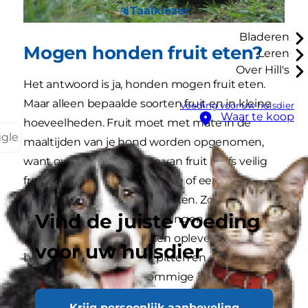
Taalkiezer
Bladeren
Mogen honden fruit eten?
Leren
Over Hill's
Het antwoord is ja, honden mogen fruit eten.
Maar alleen bepaalde soorten fruit en in kleine
Voeding voor uw huisdier
Waar te koop
hoeveelheden. Fruit moet met mate in de
ggle
maaltijden van je hond worden opgenomen,
want overmatige inname van fruit (zelfs veilig
fruit) kan darmirritatie, diarree of een
opgeblazen gevoel veroorzaken. Zorg er
Vind de juiste voeding
bovendien voor dat je alle dingen die
verstikkingsgevaar kunnen opleveren, zoals
voor uw huisdier
bolvormige stukjes fruit, pitten en stengels,
verwijdert. Aangezien sommige hiervan giftig
kunnen zijn.
Krijg persoonlijk aanbeveling