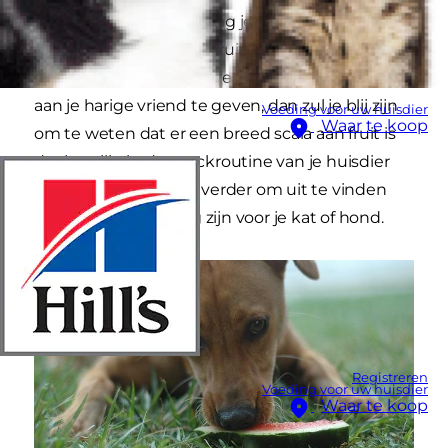
als huisdiereigenaar vraag je jezelf misschien af:
mag mijn huisdier ook fruit eten? Als je in de
verleiding komt om deze smakelijke traktaties
aan je harige vriend te geven, dan zul je blij zijn
Voeding voor uw huisdier
Waar te koop
om te weten dat er een breed scala aan fruit is
dat je veilig in de snackroutine van je huisdier
kunt opnemen. Lees verder om uit te vinden
welke vruchten veilig zijn voor je kat of hond.
Registreren
Voeding voor uw huisdier
Waar te koop