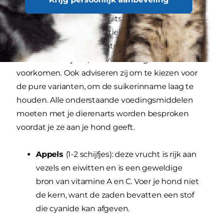
Hier zijn enkele veilige fruitsoorten voor honden,
inclusief aanbevolen portiegroottes. De
PDSA
raadt aan om deze vruchten in hapklare
stukken te snijden, om verstikking te
voorkomen. Ook adviseren zij om te kiezen voor
de pure varianten, om de suikerinname laag te
houden. Alle onderstaande voedingsmiddelen
moeten met je dierenarts worden besproken
voordat je ze aan je hond geeft.
Appels
(1-2 schijfjes): deze vrucht is rijk aan
vezels en eiwitten en is een geweldige
bron van vitamine A en C. Voer je hond niet
de kern, want de zaden bevatten een stof
die cyanide kan afgeven.