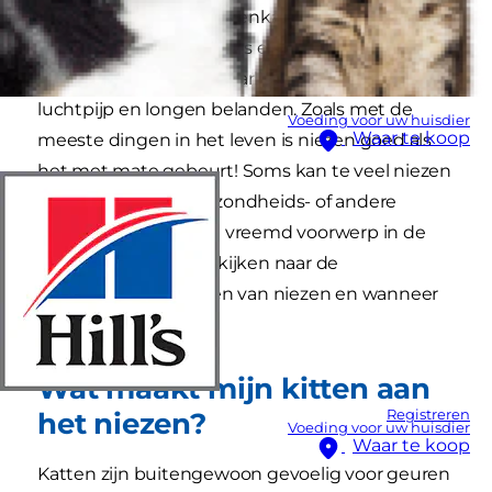
te verwijderen. De binnenkant van de neus is
erg gevoelig en werkt als een filter om te
voorkomen dat er gevaarlijke dingen in de
luchtpijp en longen belanden. Zoals met de
Voeding voor uw huisdier
Waar te koop
meeste dingen in het leven is niezen goed als
het met mate gebeurt! Soms kan te veel niezen
echter duiden op gezondheids- of andere
problemen, zoals een vreemd voorwerp in de
neus. Laten we eens kijken naar de
belangrijkste oorzaken van niezen en wanneer
je hulp moet zoeken.
Wat maakt mijn kitten aan
Registreren
het niezen?
Voeding voor uw huisdier
Waar te koop
Katten zijn buitengewoon gevoelig voor geuren