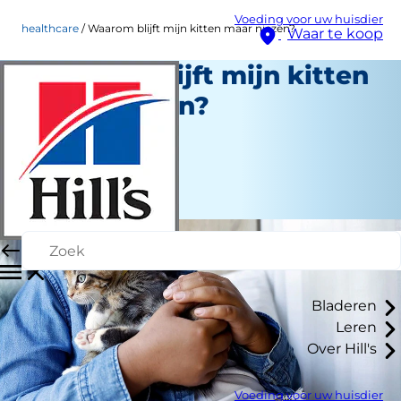
Voeding voor uw huisdier
healthcare
Waarom blijft mijn kitten maar niezen?
Waar te koop
Waarom blijft mijn kitten
maar niezen?
Gezondheidszorg
Medewerker auteur
|
Januari 03, 2024
Bladeren
Leren
Over Hill's
Voeding voor uw huisdier