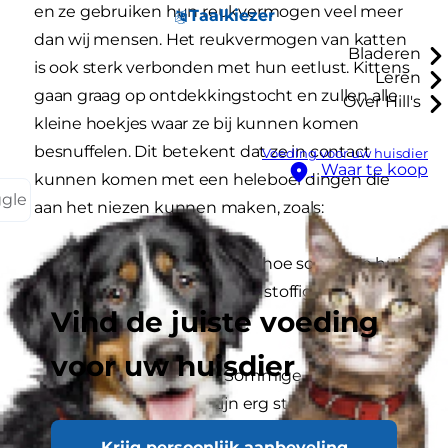
en ze gebruiken hun reukvermogen veel meer
Taalkiezer
dan wij mensen. Het reukvermogen van katten
Bladeren
is ook sterk verbonden met hun eetlust. Kittens
Leren
gaan graag op ontdekkingstocht en zullen alle
Over Hill's
kleine hoekjes waar ze bij kunnen komen
besnuffelen. Dit betekent dat ze in contact
Voeding voor uw huisdier
Waar te koop
kunnen komen met een heleboel dingen die
ggle
aan het niezen kunnen maken, zoals:
Stof.
Het maakt niet uit hoe schoon je huis,
kleine kittens weten de stoffige plekjes wel
Vind de juiste voeding
te vinden.
voor uw huisdier
Kattenbakvulling.
Sommige merken
kattenbakvulling zijn erg stoffig. Dit kan
overweldigend zijn voor een gevoelige
Krijg persoonlijk aanbeveling