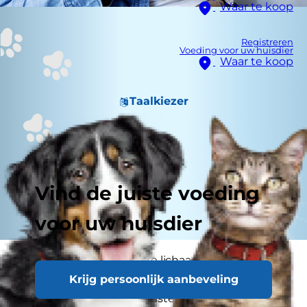
Waar te koop
Registreren
Voeding voor uw huisdier
Waar te koop
Taalkiezer
Vind de juiste voeding
voor uw huisdier
Niezen is een belangrijke lichaamsfunctie bij
Krijg persoonlijk aanbeveling
kittens, katten, mensen en bijna alle andere
zoogduren om ongewenste dingen uit de neus