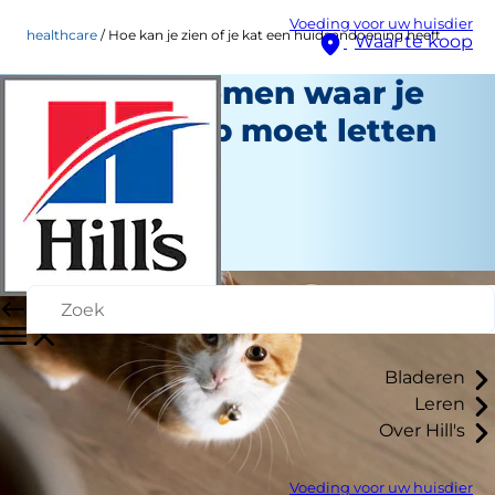
Voeding voor uw huisdier
healthcare
Hoe kan je zien of je kat een huidaandoening heeft
Waar te koop
Huidproblemen waar je
bij je kat op moet letten
Gezondheidszorg
Medewerker auteur
|
16 januari 2026
Bladeren
Leren
Over Hill's
Voeding voor uw huisdier