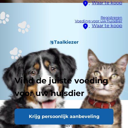
Waar te koop
Registreren
Voeding voor uw huisdier
Waar te koop
Taalkiezer
Vind de juiste voeding
voor uw huisdier
Hoewel katten zichzelf erg goed schoonhouden,
Krijg persoonlijk aanbeveling
kunnen ze nog steeds huidaandoeningen
ontwikkelen. In dit artikelen bespreken we de