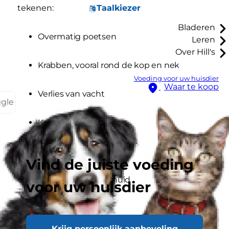
Taalkiezer
tekenen:
Bladeren
Overmatig poetsen
Leren
Over Hill's
Krabben, vooral rond de kop en nek
Voeding voor uw huisdier
Waar te koop
Verlies van vacht
ggle
Kale plekjes
Korstjes
Vind de juiste voeding
Roos of schilferige huid
voor uw huisdier
Wat zijn de 10
meestvoorkomende
Krijg persoonlijk aanbeveling