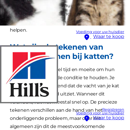
10 meestvoorkomende huidproblemen waar je
kat last van kan krijgen, hoe je ze kunt
vaststellen en wat je kunt doen om haar te
helpen.
Voeding voor uw huisdier
Waar te koop
Wat zijn de tekenen van
huidproblemen bij katten?
Katten spenderen veel tijd en moeite om hun
vacht en huid in goede conditie te houden. Je
bent er vast aan gewend dat de vacht van je kat
zacht is en er stralend uitziet. Wanneer dit
verandert, valt het meestal snel op. De precieze
Registreren
tekenen verschillen aan de hand van het
Voeding voor uw huisdier
Waar te koop
onderliggende probleem, maar over het
algemeen zijn dit de meestvoorkomende