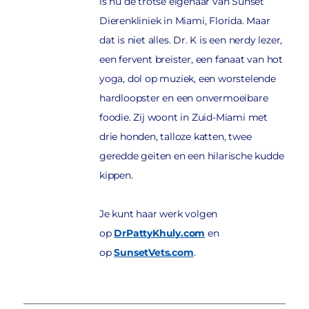
is nu de trotse eigenaar van Sunset
Dierenkliniek in Miami, Florida. Maar
dat is niet alles. Dr. K is een nerdy lezer,
een fervent breister, een fanaat van hot
yoga, dol op muziek, een worstelende
hardloopster en een onvermoeibare
foodie. Zij woont in Zuid-Miami met
drie honden, talloze katten, twee
geredde geiten en een hilarische kudde
kippen.
Je kunt haar werk volgen
op
DrPattyKhuly.com
en
op
SunsetVets.com
.