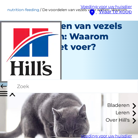
Voeding voor uw huisdier
nutrition-feeding
De voordelen van vezels voor katten: Waarom vezels in het voer?
Waar te koop
De voordelen van vezels
voor katten: Waarom
vezels in het voer?
Voeding en eten
Dokter Patty Khuly
|
November 18, 2024
Bladeren
Leren
Over Hill's
Voeding voor uw huisdier