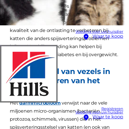
waarom zijn vezels precies belangrijk voor een
kat? In veel gevallen bevat kattenvoer vezels
om de spijsvertering te bevorderen en de
kwaliteit van de ontlasting te verbeteren bij
Voeding voor uw huisdier
Waar te koop
katten die anders spijsverteringsproblemen
krijgen. Vezelrijke voeding kan helpen bij
constipatie, diarree, diabetes en bij overgewicht.
Het voordeel van vezels in
het bevorderen van het
microbioom
Het
darmmicrobioom
verwijst naar de vele
Registreren
miljoenen micro-organismen (bacteriën,
Voeding voor uw huisdier
Waar te koop
protozoa, schimmels, virussen) die in het
spijsverteringsstelsel van katten (en ook van