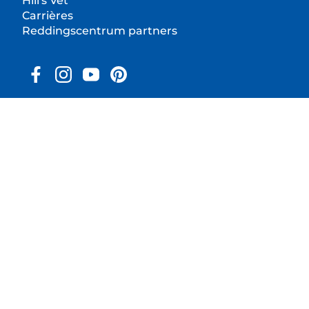
Hill's Vet
Carrières
Reddingscentrum partners
© 2025 Hill's Pet Nutrition
B.V.
Tenzij specifiek anders vermeld, verwijst het gebruik
van het '™' symbool op deze website naar
handelsmerken in eigendom van Hill's Pet Nutrition,
B.V. Het gebruik van deze website valt onder de
voorwaarden van onze Algemene Voorwaarden.
Algemene voorwaarden
Juridische verklaring
Juridisch & privacybeleid
Cookie consent tool