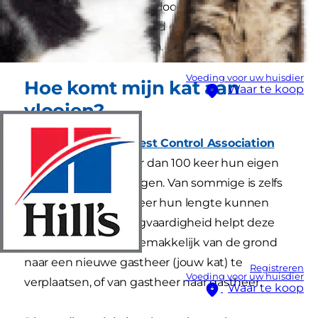
heeft en hoe ze van de vlooien afkomt. Lees
verder voor het antwoord op deze vragen en
meer over kattenvlooien.
Voeding voor uw huisdier
Hoe komt mijn kat aan
Waar te koop
vlooien?
Volgens de
British Pest Control Association
kunnen vlooien meer dan 100 keer hun eigen
lichaamslengte springen. Van sommige is zelfs
bekend dat ze 200 keer hun lengte kunnen
springen! Deze springvaardigheid helpt deze
parasieten om zich gemakkelijk van de grond
naar een nieuwe gastheer (jouw kat) te
Registreren
Voeding voor uw huisdier
verplaatsen, of van gastheer naar gastheer.
Waar te koop