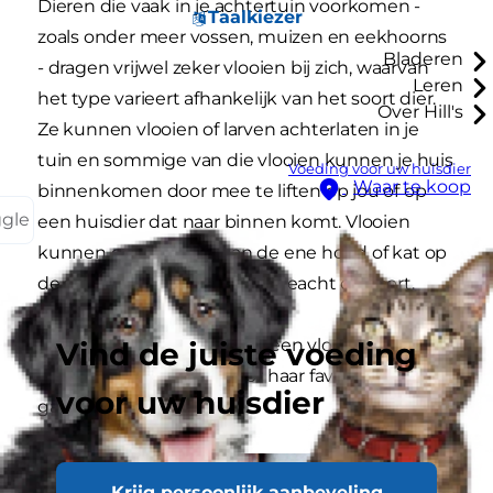
Dieren die vaak in je achtertuin voorkomen -
Taalkiezer
zoals onder meer vossen, muizen en eekhoorns
Bladeren
- dragen vrijwel zeker vlooien bij zich, waarvan
Leren
het type varieert afhankelijk van het soort dier.
Over Hill's
Ze kunnen vlooien of larven achterlaten in je
tuin en sommige van die vlooien kunnen je huis
Voeding voor uw huisdier
Waar te koop
binnenkomen door mee te liften op jou of op
ggle
een huisdier dat naar binnen komt. Vlooien
kunnen gemakkelijk van de ene hond of kat op
de andere overspringen, ongeacht de soort.
Het kan zelfs zijn dat je kat een vlo heeft
Vind de juiste voeding
gekregen door rustig voor haar favoriete raam te
voor uw huisdier
gaan zitten.
Krijg persoonlijk aanbeveling