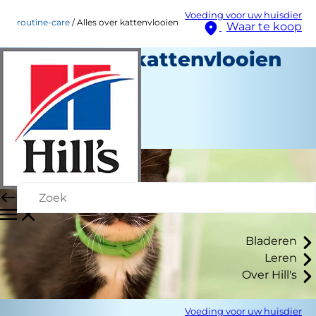
Voeding voor uw huisdier
routine-care
Alles over kattenvlooien
Waar te koop
Alles over kattenvlooien
Routinezorg
Kara Murphy
|
Mei 31, 2018
Bladeren
Leren
Over Hill's
Voeding voor uw huisdier