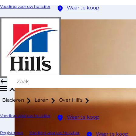
Voeding voor uw huisdier
Waar te koop
Bladeren
Leren
Over Hill's
Voeding voor uw huisdier
Waar te koop
Registreren
Voeding voor uw huisdier
Waar te koop