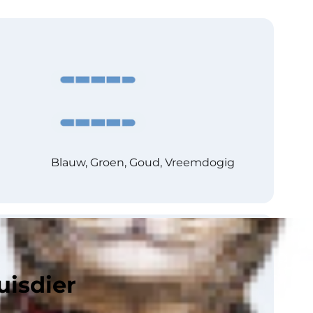
Blauw, Groen, Goud, Vreemdogig
CFA, ACFA, FIFe, TICA
uisdier
Zeldzaam