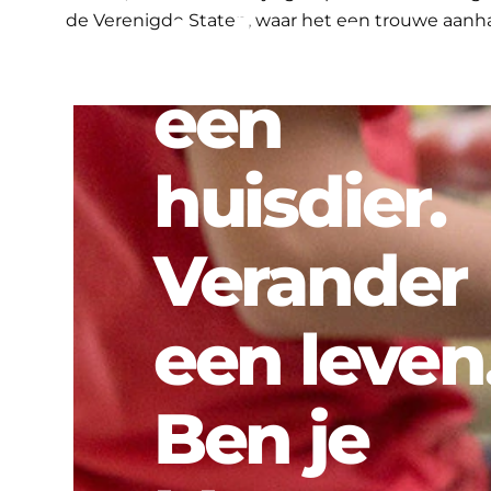
Adopteer
de Verenigde Staten, waar het een trouwe aanh
een
huisdier.
Verander
een leven
Ben je