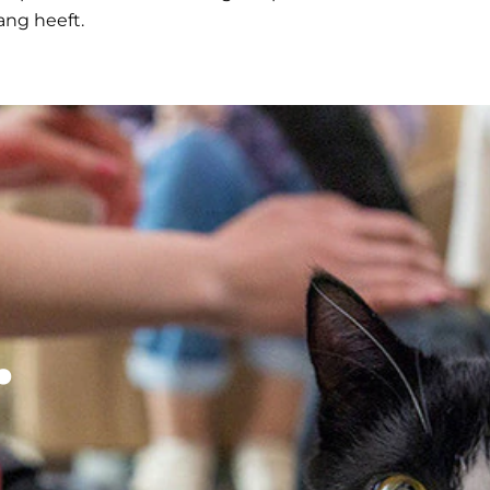
ang heeft.
.