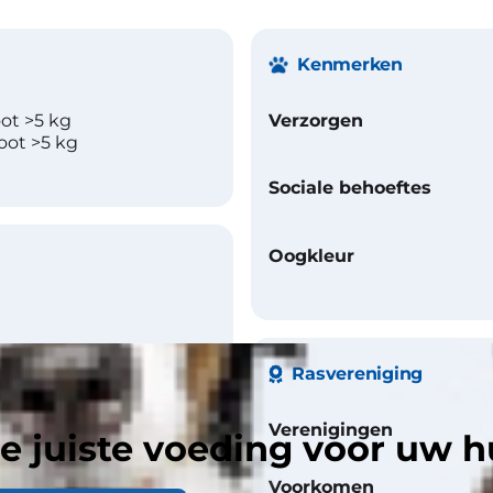
Kenmerken
ot >5 kg
Verzorgen
oot >5 kg
Sociale behoeftes
Oogkleur
Rasvereniging
Verenigingen
lauw, Rood, Crème, Zilver,
e juiste voeding voor uw h
Cameo, Schildpad,
 Bruin
Voorkomen