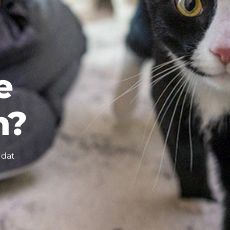
e
n?
 dat