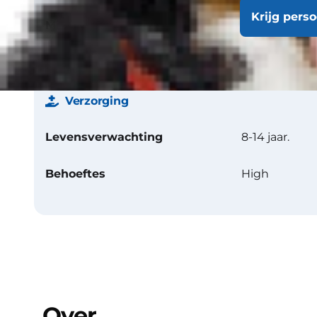
Krijg pers
Minder allergeen
Nee
Verzorging
Levensverwachting
8-14 jaar.
Behoeftes
High
Over