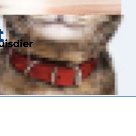
t
uisdier
 met een dikke
ze vroeger was.