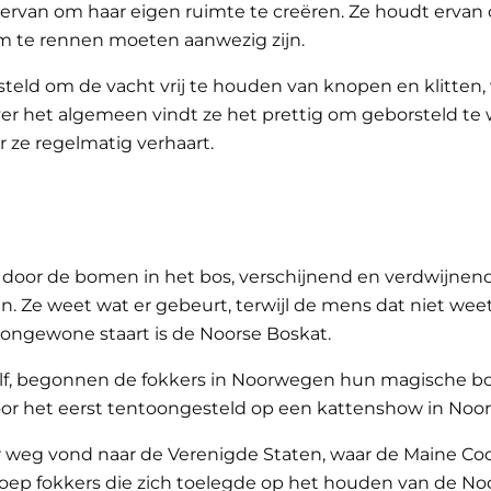
t ervan om haar eigen ruimte te creëren. Ze houdt ervan
m te rennen moeten aanwezig zijn.
ld om de vacht vrij te houden van knopen en klitten, v
r het algemeen vindt ze het prettig om geborsteld te wo
 ze regelmatig verhaart.
oor de bomen in het bos, verschijnend en verdwijnend al
n. Ze weet wat er gebeurt, terwijl de mens dat niet weet
ongewone staart is de Noorse Boskat.
zelf, begonnen de fokkers in Noorwegen hun magische bo
voor het eerst tentoongesteld op een kattenshow in No
 weg vond naar de Verenigde Staten, waar de Maine Co
 groep fokkers die zich toelegde op het houden van de N