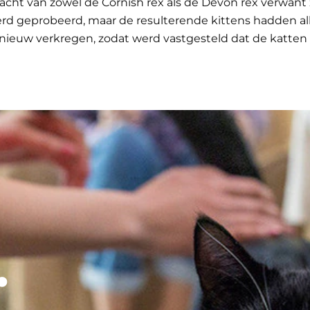
acht van zowel de Cornish rex als de Devon rex verwant
d geprobeerd, maar de resulterende kittens hadden all
nieuw verkregen, zodat werd vastgesteld dat de katten
.