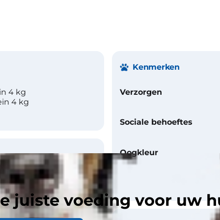
Kenmerken
in 4 kg
Verzorgen
ein 4 kg
Sociale behoeftes
Oogkleur
e juiste voeding voor uw h