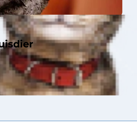
uisdier
ordat ze hoog op
 oppakt. Van opzij
pwaartse curve
se curve.