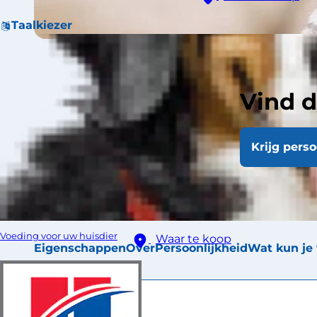
Taalkiezer
Vind d
De Cornish Rex 
haar poten staat,
Krijg pers
bekeken, volg
van haar
Voeding voor uw huisdier
Waar te koop
Eigenschappen
Over
Persoonlijkheid
Wat kun je