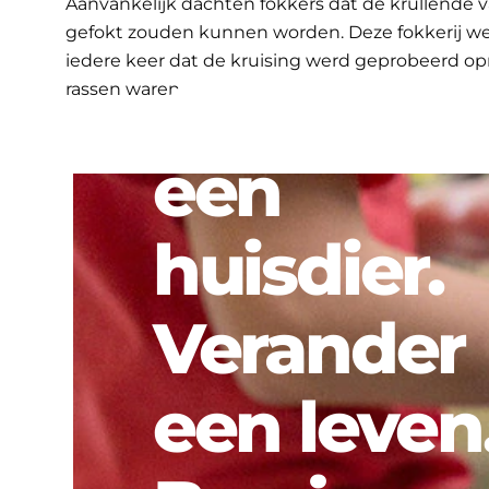
Aanvankelijk dachten fokkers dat de krullende v
gefokt zouden kunnen worden. Deze fokkerij wer
iedere keer dat de kruising werd geprobeerd op
Adopteer
rassen waren.
een
huisdier.
Verander
een leven