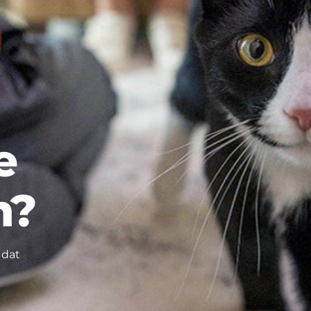
e
n?
 dat