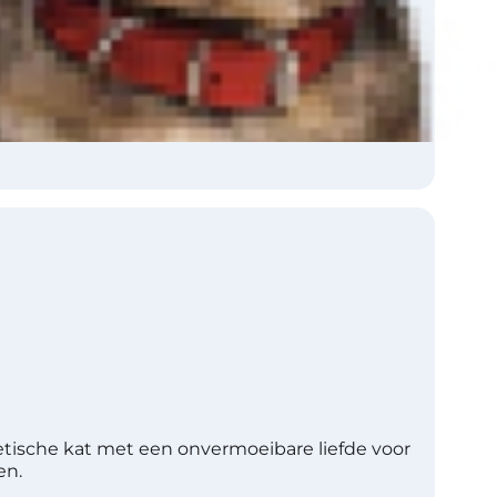
CFA, ACFA, FIFe, TICA
Zo-zo
letische kat met een onvermoeibare liefde voor
en.