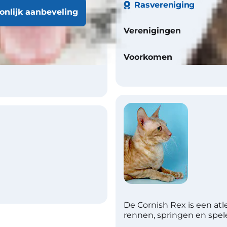
Rasvereniging
wart, crème, rood, bruin,
oonlijk aanbeveling
, reekleurig, chocolade,
Verenigingen
eel, lavendel,
zegel
Voorkomen
De Cornish Rex is een at
rennen, springen en spel