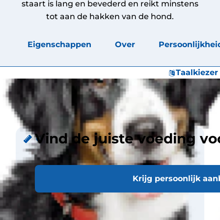
staart is lang en bevederd en reikt minstens
tot aan de hakken van de hond.
Eigenschappen
Over
Persoonlijkhei
Taalkiezer
Eigenschappen
Hangende oren (natuurlijk)
Vind de juiste voeding vo
Grootte
Gewicht
Man 45-50 kg
Krijg persoonlijk aa
Vrouwelijk 39-45 kg
Schofthoogte
Man 79 cm
Vrouwelijk 71 cm