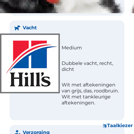
Vacht
Lengte
Medium
Structuur
Dubbele vacht, recht,
dicht
Kleur
Wit met aftekeningen
van grijs, das, roodbruin.
Wit met tankleurige
aftekeningen.
Taalkiezer
Verzorging