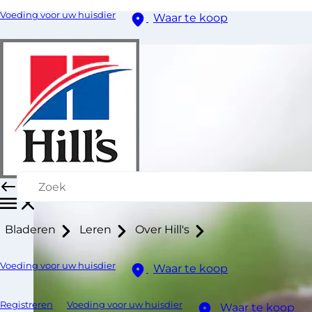
Voeding voor uw huisdier
Waar te koop
Bladeren
Leren
Over Hill's
Voeding voor uw huisdier
Waar te koop
Registreren
Voeding voor uw huisdier
Waar te koop