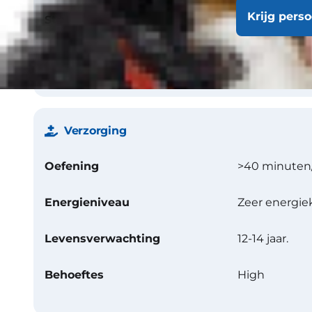
Krijg pers
Structuur
Harde vacht, 
Kleur
Lever en wit
Verzorging
Oefening
>40 minuten
Energieniveau
Zeer energie
Levensverwachting
12-14 jaar.
Behoeftes
High