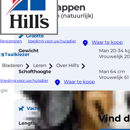
Eigenschappen
Hangende oren (natuurlijk)
Grootte
Registreren
Voeding voor uw huisdier
Waar te koop
Gewicht
Man 20-34 k
Taalkiezer
Vrouwelijk 2
Bladeren
Leren
Over Hill's
Schofthoogte
Man 64 cm
Vrouwelijk 6
Voeding voor uw huisdier
Waar te koop
ggle
Vacht
Vind d
Lengte
Kort