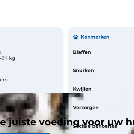
Kenmerken
g
Blaffen
0-34 kg
Snurken
1 cm
Kwijlen
Verzorgen
e juiste voeding voor uw h
Sociale behoeftes