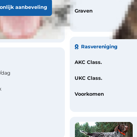
oonlijk aanbeveling
recht, plat
Graven
Rasvereniging
AKC Class.
/dag
UKC Class.
k
Voorkomen