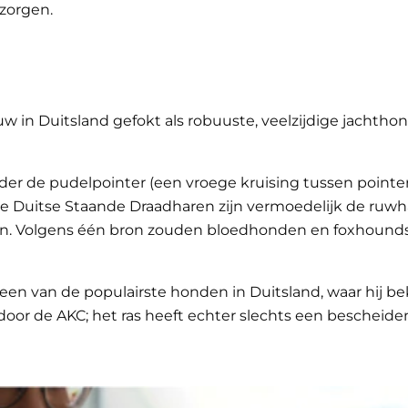
rzorgen.
 in Duitsland gefokt als robuuste, veelzijdige jachtho
nder de pudelpointer (een vroege kruising tussen point
uitse Staande Draadharen zijn vermoedelijk de ruwhari
en. Volgens één bron zouden bloedhonden en foxhound
n van de populairste honden in Duitsland, waar hij bek
door de AKC; het ras heeft echter slechts een bescheide