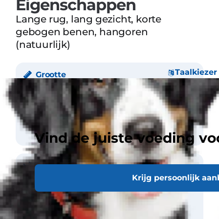
Eigenschappen
Lange rug, lang gezicht, korte
gebogen benen, hangoren
(natuurlijk)
Taalkiezer
Grootte
Gewicht
Man 4-15 kg
Vrouwelijk 4-15 kg
Vind de juiste voeding vo
Vacht
Krijg persoonlijk aa
Lengte
Van kort naar lang