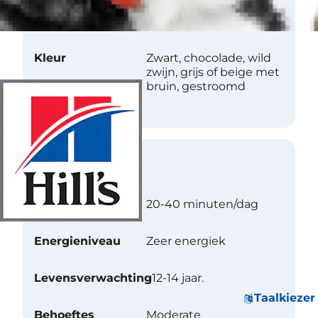
Structuur
Harde vacht. Recht.
Plat.
Kleur
Zwart, chocolade, wild
zwijn, grijs of beige met
bruin, gestroomd
Verzorging
Oefening
20-40 minuten/dag
Energieniveau
Zeer energiek
Levensverwachting
12-14 jaar.
Taalkiezer
Behoeftes
Moderate