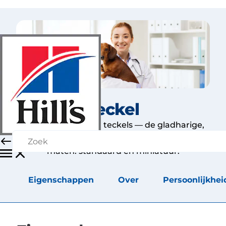
Teckel
Alle drie de soorten teckels — de gladharige,
ruwharige en langharige — bestaan ​​in twee
maten: standaard en miniatuur.
Eigenschappen
Over
Persoonlijkhei