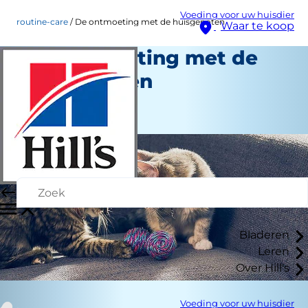
Voeding voor uw huisdier
routine-care
De ontmoeting met de huisgenoten
Waar te koop
De ontmoeting met de
huisgenoten
Routinezorg
Medewerker auteur
Bladeren
Leren
Over Hill's
Voeding voor uw huisdier