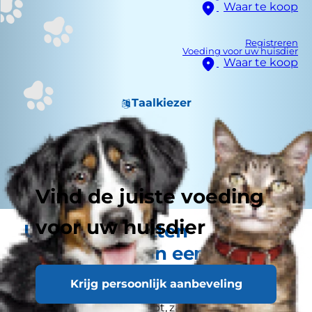
Waar te koop
Registreren
Voeding voor uw huisdier
Waar te koop
Taalkiezer
Vind de juiste voeding
voor uw huisdier
Uw nieuwe kitten
voorstellen aan een andere
kat
Krijg persoonlijk aanbeveling
Als u thuis al een kat hebt, zal ze waarschijnlijk