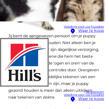
Voeding voor uw huisdier
Waar te koop
Jij bent de aangewezen persoon om je puppy
gezond en vitaal te houden. Niet alleen ben je
verantwoordelijk voor zijn dagelijkse verzorging,
maar je bent ook degene die hem het beste
kent. Daarom ben jij de 'ogen en oren' van de
dierenarts tussen de controles door. Overgeven
of diarree kunnen duidelijke tekenen van een
gezondheidsprobleem zijn, maar je puppy
gezond houden is meer dan alleen uitkijken
Registreren
Voeding voor uw huisdier
naar tekenen van ziekte.
Waar te koop