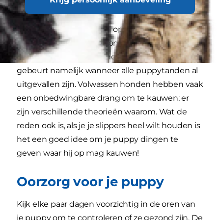
speciale hondentandpasta.
Probeert je puppy overal op te kauwen?
Kauwen bij volwassen honden is anders dan
kauwen wanneer de tanden doorkomen; het
gebeurt namelijk wanneer alle puppytanden al
uitgevallen zijn. Volwassen honden hebben vaak
een onbedwingbare drang om te kauwen; er
zijn verschillende theorieën waarom. Wat de
reden ook is, als je je slippers heel wilt houden is
het een goed idee om je puppy dingen te
geven waar hij op mag kauwen!
Oorzorg voor je puppy
Kijk elke paar dagen voorzichtig in de oren van
je puppy om te controleren of ze gezond zijn. De