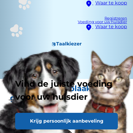
Waar te koop
Registreren
Voeding voor uw huisdier
Waar te koop
Taalkiezer
Vind de juiste voeding
Een puppy die blaakt van
voor uw huisdier
gezondheid
Krijg persoonlijk aanbeveling