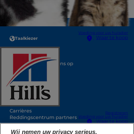
Voeding voor uw huisdier
Waar te koop
Taalkiezer
Bronnen
Neem contact met ons op
Sitemap
Waar te koop
Onze sites
Hill's Vet
Carrières
Registreren
Voeding voor uw huisdier
Reddingscentrum partners
Waar te koop
Wij nemen uw privacy serieus.