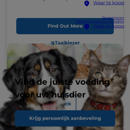
Waar te koop
Registreren
Voeding voor uw huisdier
Find Out More
Waar te koop
Taalkiezer
Vind de juiste voeding
voor uw huisdier
Back
Krijg persoonlijk aanbeveling