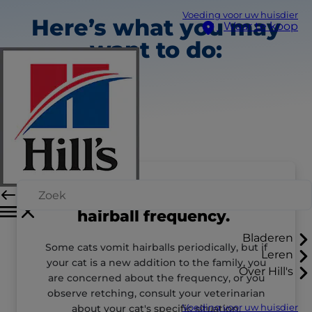
Voeding voor uw huisdier
Here’s what you may
Waar te koop
want to do:
Talk to your vet about
hairball frequency.
Bladeren
Some cats vomit hairballs periodically, but if
Leren
your cat is a new addition to the family, you
Over Hill's
are concerned about the frequency, or you
observe retching, consult your veterinarian
about your cat's specific situation.
Voeding voor uw huisdier