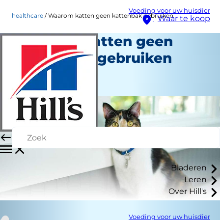
Voeding voor uw huisdier
healthcare
Waarom katten geen kattenbak gebruiken
Waar te koop
Waarom katten geen
kattenbak gebruiken
Gezondheidszorg
Medewerker auteur
Bladeren
Leren
Over Hill's
Voeding voor uw huisdier