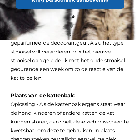
meer zo prettig vinden om over dit
ongemakkelijke oppervlak te lopen. Katten
geven de voorkeur aan fijn, korrelig strooisel met
de consistentie van zand zonder
geparfumeerde deodorantgeur. Als u het type
strooisel wilt veranderen, mix het nieuwe
strooisel dan geleidelijk met het oude strooisel
gedurende een week om zo de reactie van de
kat te peilen.
Plaats van de kattenbak:
Oplossing - Als de kattenbak ergens staat waar
de hond, kinderen of andere katten de kat
kunnen storen, dan voelt deze zich misschien te
kwetsbaar om deze te gebruiken. In plaats
daarvan zoeken ze wellicht een veilige plek