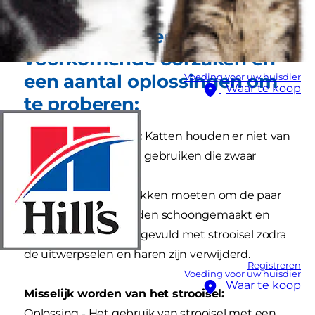
Hier zijn de meest
voorkomende oorzaken en
een aantal oplossingen om
Voeding voor uw huisdier
Waar te koop
te proberen:
Vieze kattenbakken:
Katten houden er niet van
om een kattenbak te gebruiken die zwaar
bevuild is.
Oplossing - Kattenbakken moeten om de paar
dagen helemaal worden schoongemaakt en
dagelijks worden aangevuld met strooisel zodra
de uitwerpselen en haren zijn verwijderd.
Registreren
Voeding voor uw huisdier
Waar te koop
Misselijk worden van het strooisel:
Oplossing - Het gebruik van strooisel met een