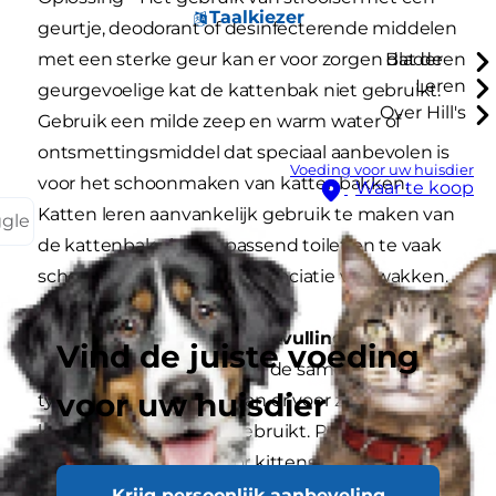
Taalkiezer
geurtje, deodorant of desinfecterende middelen
met een sterke geur kan er voor zorgen dat de
Bladeren
Leren
geurgevoelige kat de kattenbak niet gebruikt.
Over Hill's
Gebruik een milde zeep en warm water of
ontsmettingsmiddel dat speciaal aanbevolen is
Voeding voor uw huisdier
voor het schoonmaken van kattenbakken.
Waar te koop
Katten leren aanvankelijk gebruik te maken van
ggle
de kattenbak als een passend toilet en te vaak
schoonmaken kan deze associatie verzwakken.
Verkeerde soort kattenbakvulling:
Vind de juiste voeding
Oplossing - Verandering in de samenhang of het
voor uw huisdier
type kattenbakvulling kan er voor zorgen dat de
kat de kattenbak niet gebruikt. Pellets van
hardhout zijn prima voor kittens, maar zodra een
kat zwaarder wordt zijn er enkelen die het niet
Krijg persoonlijk aanbeveling