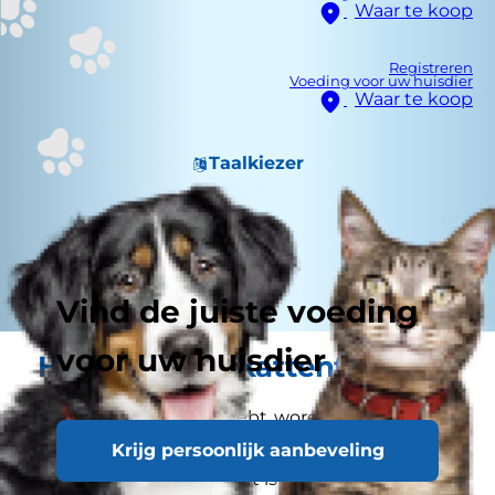
Waar te koop
Registreren
Voeding voor uw huisdier
Waar te koop
Taalkiezer
Vind de juiste voeding
voor uw huisdier
Hardnekkige kattenfabels
Als je een nieuwe kat hebt, worden alle verhalen
die je de afgelopen jaren over katten hebt
Krijg persoonlijk aanbeveling
gehoord belangrijker. Het is misschien niet altijd