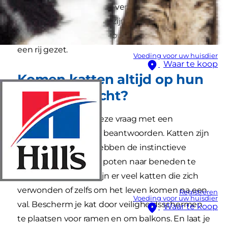
even duidelijk of je deze verhalen nu moet
geloven of dat ze fabels zijn. Wij hebben de
meest gehoorde fabels over katten voor je op
een rij gezet.
Voeding voor uw huisdier
Waar te koop
Komen katten altijd op hun
pootjes terecht?
Helaas moeten we deze vraag met een
ondubbelzinnig 'nee' beantwoorden. Katten zijn
behoorlijk lenig en hebben de instinctieve
neiging om met hun poten naar beneden te
vallen, maar elk jaar zijn er veel katten die zich
verwonden of zelfs om het leven komen na een
Registreren
Voeding voor uw huisdier
val. Bescherm je kat door veiligheidsschermen
Waar te koop
te plaatsen voor ramen en om balkons. En laat je