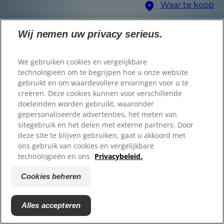
Waar te koop
Registreren
Wij nemen uw privacy serieus.
Voeding voor uw huisdier
Waar te koop
© 2025 Hill's Pet Nutrition
We gebruiken cookies en vergelijkbare
B.V.
technologieën om te begrijpen hoe u onze website
Taalkiezer
Tenzij specifiek anders vermeld, verwijst het gebruik
gebruikt en om waardevollere ervaringen voor u te
van het '™' symbool op deze website naar
handelsmerken in eigendom van Hill's Pet Nutrition,
creëren. Deze cookies kunnen voor verschillende
B.V. Het gebruik van deze website valt onder de
voorwaarden van onze Algemene Voorwaarden.
doeleinden worden gebruikt, waaronder
gepersonaliseerde advertenties, het meten van
Algemene voorwaarden
Juridische verklaring
sitegebruik en het delen met externe partners. Door
Juridisch & privacybeleid
Cookies beheren
deze site te blijven gebruiken, gaat u akkoord met
Vind de juiste voeding
ons gebruik van cookies en vergelijkbare
technologieën en ons
Privacybeleid.
voor uw huisdier
Cookies beheren
Terug
Volgende
Krijg persoonlijk aanbeveling
Alles accepteren