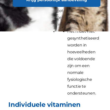
De afwezigheid moet
tot een
tekortensyndroom
leiden
Het moet niet
gesynthetiseerd
worden in
hoeveelheden
die voldoende
zijn om een
normale
fysiologische
functie te
ondersteunen.
Individuele vitaminen