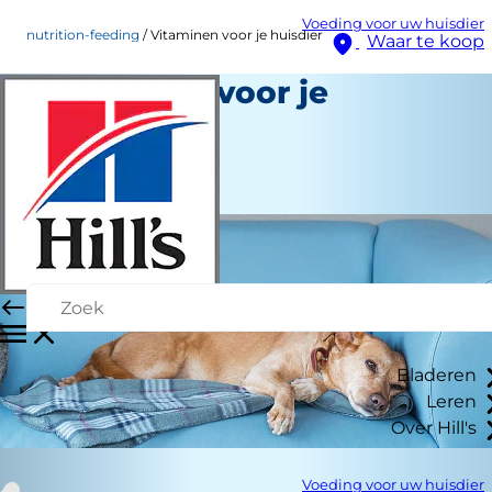
Voeding voor uw huisdier
nutrition-feeding
Vitaminen voor je huisdier
Waar te koop
Vitaminen voor je
huisdier
Voeding en eten
Medewerker auteur
Bladeren
Leren
Over Hill's
Voeding voor uw huisdier