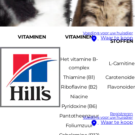
VITAMINE-
VETOPLOSBARE
WATEROPLOSBARE
ACHTIGE
Voeding voor uw huisdier
VITAMINEN
VITAMINEN
Waar te koop
STOFFEN
Het vitamine B-
Vitamine A
L-Carnitine
complex
Vitamine D
Thiamine (B1)
Carotenoid
Vitamine E
Riboflavine (B2)
Flavonoide
Vitamine K
Niacine
Pyridoxine (B6)
Registreren
Pantotheenzuur
Voeding voor uw huisdier
Waar te koop
Foliumzuur