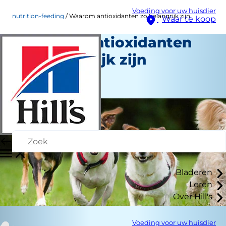
Voeding voor uw huisdier
nutrition-feeding
Waarom antioxidanten zo belangrijk zijn
Waar te koop
Waarom antioxidanten
zo belangrijk zijn
Voeding en eten
Medewerker auteur
Bladeren
Leren
Over Hill's
Voeding voor uw huisdier