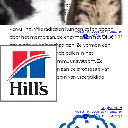
Deze ontstaan als een bijproduct van onze
eigen stofwisseling of metabolisme van het
lichaam of als gevolg van externe factoren zoals
vervuiling. Vrije radicalen kunnen cellen doden
Voeding voor uw huisdier
Waar te koop
door het membraan, de enzymen en het DNA
dat hierin zit, te beschadigen. Ze vormen een
bijzonder gevaar voor de cellen in het
zenuwstelsel en het immuunsysteem. Ze
zouden zelfs bijdragen aan de progressie van
vele ziekten en het begin van vroegtijdige
veroudering.
Registreren
Voeding voor uw huisdier
Waar te koop