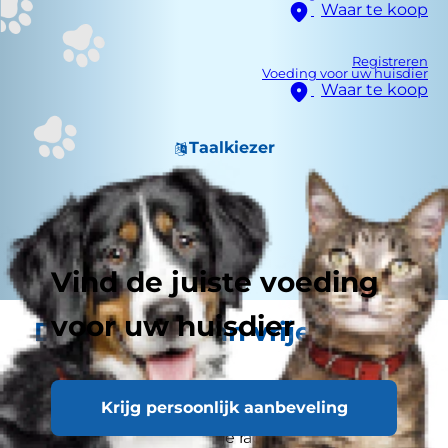
Waar te koop
Registreren
Voeding voor uw huisdier
Waar te koop
Taalkiezer
Vind de juiste voeding
voor uw huisdier
De dreiging van vrije
radicalen
Krijg persoonlijk aanbeveling
Cellen worden voortdurend aangevallen door
verbindingen die we 'vrije radicalen' noemen.