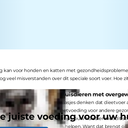
g kan voor honden en katten met gezondheidsprobleme
og veel misverstanden over dit speciale soort voer. Hoe zi
ieetvoer is alleen voor huisdieren met overge
l de grootste mythe. Veel baasjes denken dat dieetvoer 
e zwaar zijn. Maar er is ook dieetvoeding voor andere ge
e juiste voeding voor uw h
huidproblemen en artrose. Kampt jouw huisdier met dit s
narts of speciale voeding kan helpen. Want dat brengt o