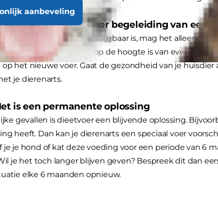
oonlijk aanbeveling
Je kan het geven zonder begeleiding van een d
dieetvoer ook online verkrijgbaar is, mag het alleen wo
Zorg ook dat je dierenarts op de hoogte is van eventuel
op het nieuwe voer. Gaat de gezondheid van je huisdier
et je dierenarts.
Het is een permanente oplossing
lijke gevallen is dieetvoer een blijvende oplossing. Bijvoor
ng heeft. Dan kan je dierenarts een speciaal voer voorschr
 je je hond of kat deze voeding voor een periode van 6 ma
 Wil je het toch langer blijven geven? Bespreek dit dan eer
tuatie elke 6 maanden opnieuw.