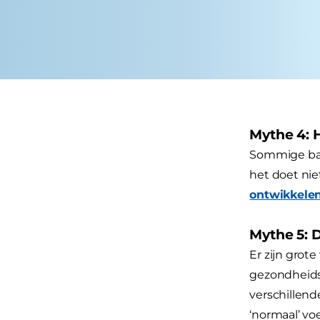
Mythe 4: 
Sommige baas
het doet nie
ontwikkelen
Mythe 5: D
Er zijn grot
gezondheidsp
verschillend
‘normaal’ vo