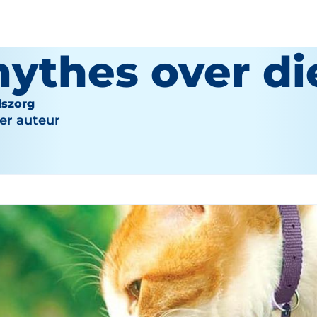
mythes over di
dszorg
r auteur