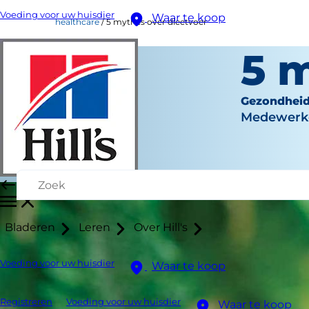
Voeding voor uw huisdier
Waar te koop
healthcare
5 mythes over dieetvoer
5 
Gezondhei
Medewerke
Bladeren
Leren
Over Hill's
Voeding voor uw huisdier
Waar te koop
Registreren
Voeding voor uw huisdier
Waar te koop