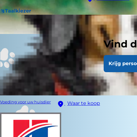
Taalkiezer
Vind d
Krijg pers
Voeding voor uw huisdier
Waar te koop