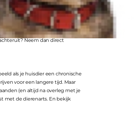
ierenarts
rden gegeven op advies van een
e gezondheidsveranderingen na het
 achteruit? Neem dan direct
beeld als je huisdier een chronische
ijven voor een langere tijd. Maar
anden (en altijd na overleg met je
st met de dierenarts. En bekijk