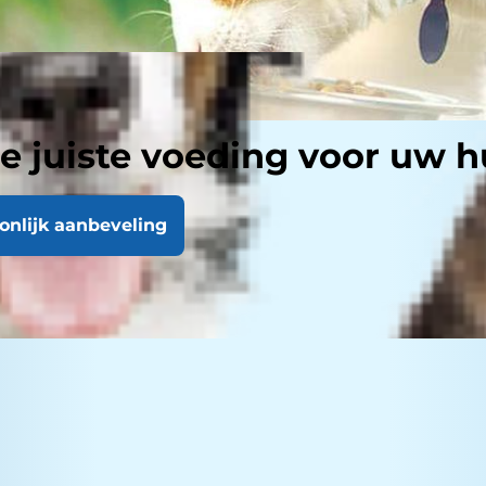
e juiste voeding voor uw h
oonlijk aanbeveling