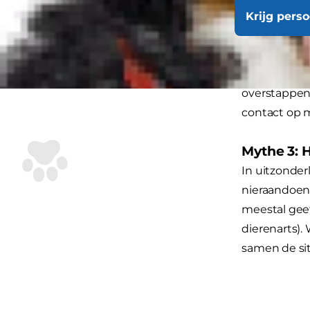
Krijg pers
Mythe 2: 
Ondanks dat 
dierenarts. 
overstappen 
contact op m
Mythe 3: 
In uitzonder
nieraandoeni
meestal geef
dierenarts).
samen de si