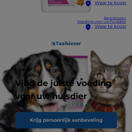
Waar te koop
Registreren
Voeding voor uw huisdier
Waar te koop
Taalkiezer
Vind de juiste voeding
voor uw huisdier
Krijg persoonlijk aanbeveling