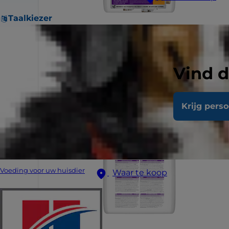
Taalkiezer
Vind d
Krijg pers
Voeding voor uw huisdier
Waar te koop