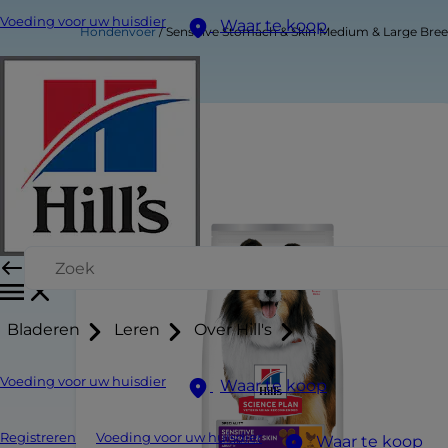
Voeding voor uw huisdier
Waar te koop
Hondenvoer
Sensitive Stomach & Skin Medium & Large Bre
Bladeren
Leren
Over Hill's
Voeding voor uw huisdier
Waar te koop
Registreren
Voeding voor uw huisdier
Waar te koop