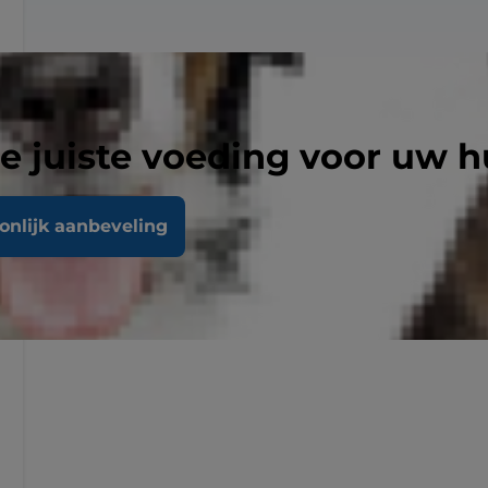
e juiste voeding voor uw h
oonlijk aanbeveling