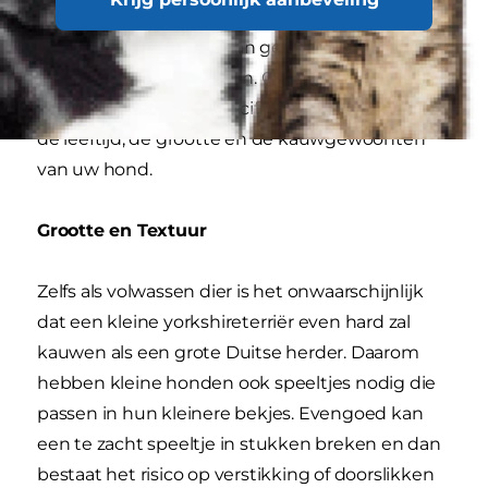
spelen met speelgoed dat hem aanmoedigt om
actief te blijven. Denk aan gemakkelijk op te
gooien ballen en stokken. Gelukkig bestaan er
tal van speeltjes die specifiek zijn afgestemd op
de leeftijd, de grootte en de kauwgewoonten
van uw hond.
Grootte en Textuur
Zelfs als volwassen dier is het onwaarschijnlijk
dat een kleine yorkshireterriër even hard zal
kauwen als een grote Duitse herder. Daarom
hebben kleine honden ook speeltjes nodig die
passen in hun kleinere bekjes. Evengoed kan
een te zacht speeltje in stukken breken en dan
bestaat het risico op verstikking of doorslikken