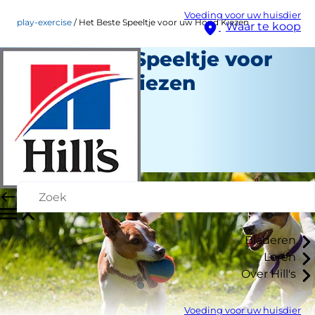
Voeding voor uw huisdier
play-exercise
Het Beste Speeltje voor uw Hond Kiezen
Waar te koop
Het Beste Speeltje voor
uw Hond Kiezen
Spel en beweging
Katie Finlay
|
Januari 26, 2016
Bladeren
Leren
Over Hill's
Voeding voor uw huisdier