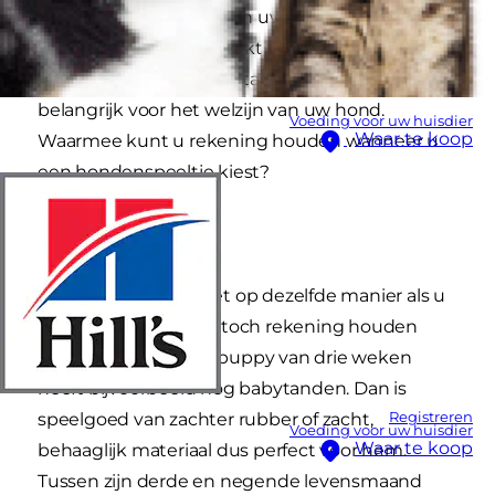
belangrijk onderdeel van uw band. Of u hem nu
laat apporteren of toekijkt terwijl hij in het rond
rolt om zichzelf te entertainen: speeltjes zijn
belangrijk voor het welzijn van uw hond.
Voeding voor uw huisdier
Waar te koop
Waarmee kunt u rekening houden wanneer u
een hondenspeeltje kiest?
Leeftijd
Hoewel een hond niet op dezelfde manier als u
ouder wordt, moet u toch rekening houden
met zijn leeftijd. Een puppy van drie weken
heeft bijvoorbeeld nog babytanden. Dan is
Registreren
speelgoed van zachter rubber of zacht,
Voeding voor uw huisdier
Waar te koop
behaaglijk materiaal dus perfect voor hem.
Tussen zijn derde en negende levensmaand