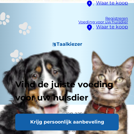
Waar te koop
Registreren
Voeding voor uw huisdier
Waar te koop
Taalkiezer
Vind de juiste voeding
voor uw huisdier
Een van de leukste dingen aan het hebben van
Krijg persoonlijk aanbeveling
een hond, is dat hij zo graag speelt. Het beste
hondenspeelgoed kiezen is dan ook een