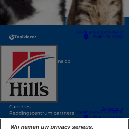
Voeding voor uw huisdier
Waar te koop
Taalkiezer
Bronnen
Neem contact met ons op
Sitemap
Waar te koop
Onze sites
Hill's Vet
Carrières
Registreren
Voeding voor uw huisdier
Reddingscentrum partners
Waar te koop
Wij nemen uw privacy serieus.