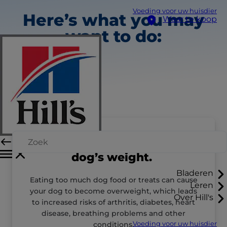
Voeding voor uw huisdier
Here’s what you may
Waar te koop
want to do:
Talk to your vet about your
dog’s weight.
Bladeren
Eating too much dog food or treats can cause
Leren
your dog to become overweight, which leads
Over Hill's
to increased risks of arthritis, diabetes, heart
disease, breathing problems and other
conditions.
Voeding voor uw huisdier