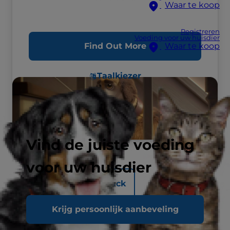
Waar te koop
Registreren
Voeding voor uw huisdier
Find Out More
Waar te koop
Taalkiezer
Vind de juiste voeding
voor uw huisdier
Back
Krijg persoonlijk aanbeveling