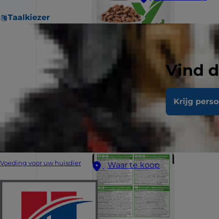
Taalkiezer
Vind d
Krijg pers
Voeding voor uw huisdier
Waar te koop