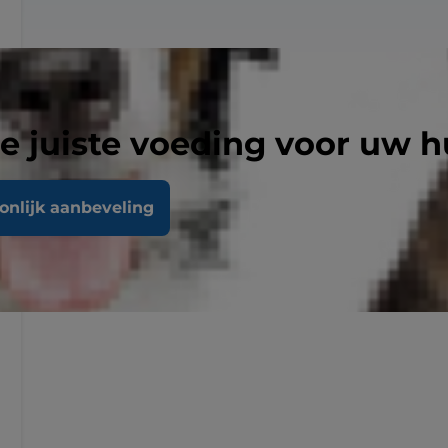
e juiste voeding voor uw h
oonlijk aanbeveling