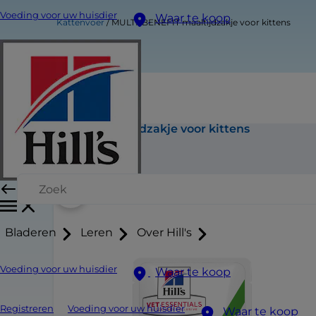
Voeding voor uw huisdier
Waar te koop
Kattenvoer
MULTI-BENEFIT maaltijdzakje voor kittens
MULTI-BENEFIT maaltijdzakje voor kittens
Nu kopen
Bladeren
Leren
Over Hill's
Voeding voor uw huisdier
Waar te koop
Registreren
Voeding voor uw huisdier
Waar te koop