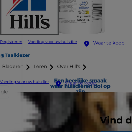
Registreren
Voeding voor uw huisdier
Waar te koop
Taalkiezer
Bladeren
Leren
Over Hill's
Voeding voor uw huisdier
Waar te koop
ggle
Vind d