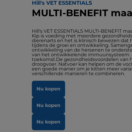
Hill's VET ESSENTIALS
MULTI-BENEFIT maalt
Hill's VET ESSENTIALS MULTI-BENEFIT maa
Kip is voeding met meerdere gezondheidsvoo
dierenarts en het is klinisch bewezen dat
tijdens de groei en ontwikkeling. Samen
ontwikkeling van de hersenen te onderst
van het ontwikkelende immuunsysteem. D
toekomst.De gezondheidsvoordelen van het
droogvoer. Natvoer kan helpen om de voch
een goede manier om je kitten meer variat
verschillende manieren te combineren.
Nu kopen
Nu kopen
Nu kopen