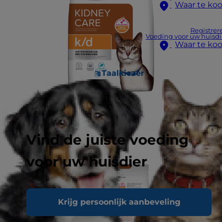
Waar te ko
Registrer
Voeding voor uw huisdi
Waar te ko
Taalkiezer
Vind de juiste voeding
voor uw huisdier
Krijg persoonlijk aanbeveling