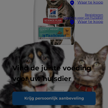
Waar te koop
Registreren
Voeding voor uw huisdier
Waar te koop
Taalkiezer
Vind de juiste voeding
voor uw huisdier
Krijg persoonlijk aanbeveling