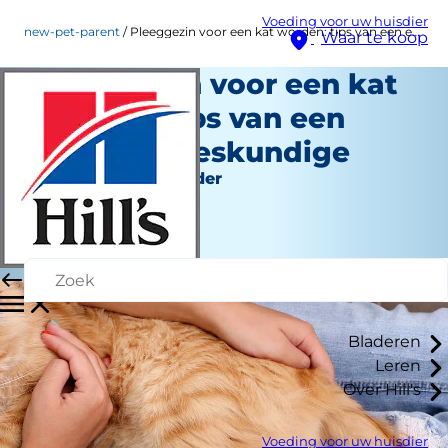
Voeding voor uw huisdier
new-pet-parent
Pleeggezin voor een kat worden: tips van een ervaringsdeskundige
Waar te koop
Pleeggezin voor een kat
worden: tips van een
ervaringsdeskundige
Nieuwe huisdierouder
Kara Murphy
|
Maart 20, 2021
Bladeren
Leren
Over Hill's
Voeding voor uw huisdier