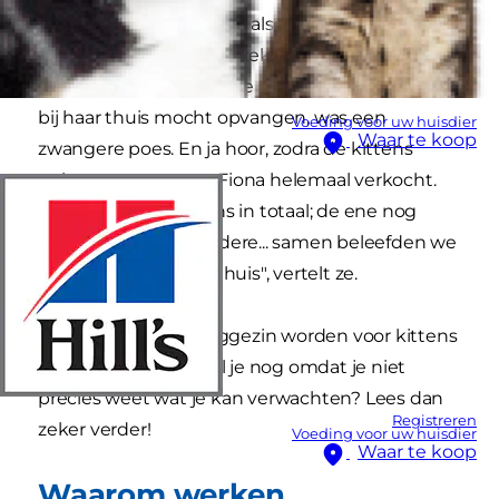
heeft jarenlang ervaring als pleegouder van
katten en moedigt jou zeker aan om deze stap
te zetten. Het allereerste asieldier dat ze in 2006
bij haar thuis mocht opvangen, was een
Voeding voor uw huisdier
Waar te koop
zwangere poes. En ja hoor, zodra de kittens
geboren waren, was Fiona helemaal verkocht.
"Het waren zes kittens in totaal; de ene nog
schattiger dan de andere... samen beleefden we
enorm veel plezier in huis", vertelt ze.
Wil jij graag een pleeggezin worden voor kittens
of katten, maar twijfel je nog omdat je niet
precies weet wat je kan verwachten? Lees dan
Registreren
zeker verder!
Voeding voor uw huisdier
Waar te koop
Waarom werken