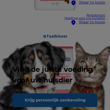
Waar te koop
Registreren
Voeding voor uw huisdier
Waar te koop
Taalkiezer
Vind de juiste voeding
voor uw huisdier
Krijg persoonlijk aanbeveling