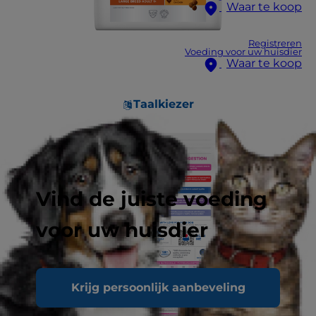
Waar te koop
Registreren
Voeding voor uw huisdier
Waar te koop
Taalkiezer
Vind de juiste voeding
voor uw huisdier
Krijg persoonlijk aanbeveling