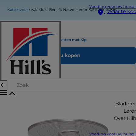
Voeding voor uw huisdi
Kattenvoer
w/d Multi-Benefit Natvoer voor Katten met Kip
Waar te ko
w/d Multi-Benefit Natvoer voor Katten met Kip
Nu kopen
Bladere
Lere
Over Hill'
Voeding voor uw huisdi