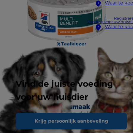
Waar te ko
Registrer
Voeding voor uw huisdi
Waar te ko
Taalkiezer
Vind de juiste voeding
voor uw huisdier
Krijg persoonlijk aanbeveling