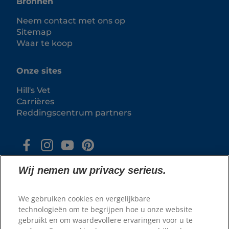
Bronnen
Neem contact met ons op
Sitemap
Waar te koop
Onze sites
Hill's Vet
Carrières
Reddingscentrum partners
Wij nemen uw privacy serieus.
We gebruiken cookies en vergelijkbare
technologieën om te begrijpen hoe u onze website
gebruikt en om waardevollere ervaringen voor u te
© 2025 Hill's Pet Nutrition