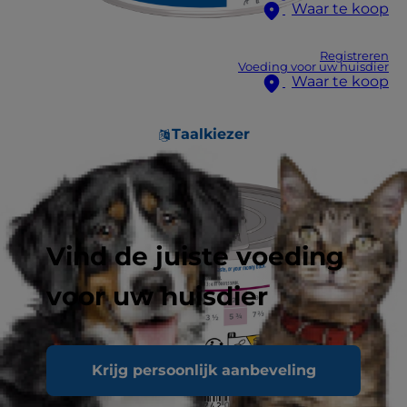
Waar te koop
Registreren
Voeding voor uw huisdier
Waar te koop
Taalkiezer
Vind de juiste voeding
voor uw huisdier
Krijg persoonlijk aanbeveling