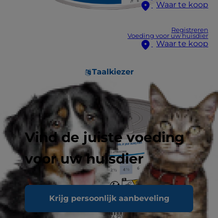
Waar te koop
Registreren
Voeding voor uw huisdier
Waar te koop
Taalkiezer
Vind de juiste voeding
voor uw huisdier
Krijg persoonlijk aanbeveling