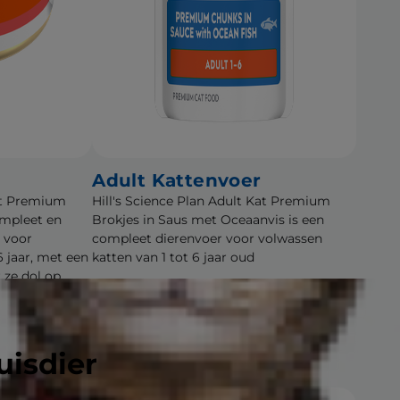
Adult Kattenvoer
Kat Premium
Hill's Science Plan Adult Kat Premium
mpleet en
Brokjes in Saus met Oceaanvis is een
 voor
compleet dierenvoer voor volwassen
6 jaar, met een
katten van 1 tot 6 jaar oud
 ze dol op
uisdier
Kopen