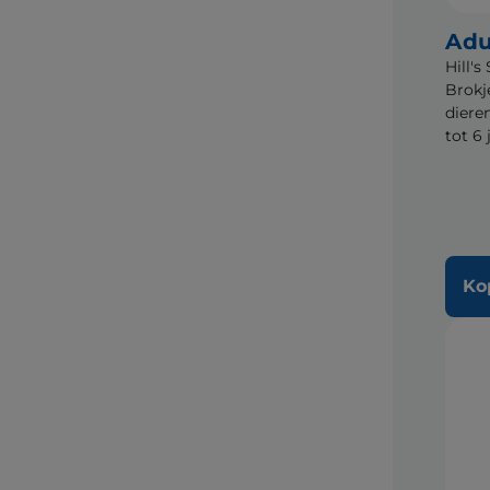
Adu
Hill'
Brokj
diere
tot 6 
Ko