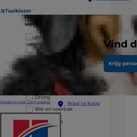
Taalkiezer
Merk
Prescription Diet
Vind d
Science Plan
Vet Essentials
Krijg pers
Type product
Droog
Voeding voor uw huisdier
Waar te koop
Blik en voerbak
Stoofpotjes
Traktaties