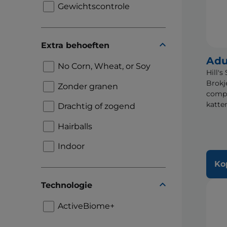
Gewichtscontrole
Extra behoeften
Adu
No Corn, Wheat, or Soy
Hill'
Brokj
Zonder granen
compl
katten
Drachtig of zogend
Hairballs
Indoor
Ko
Technologie
ActiveBiome+