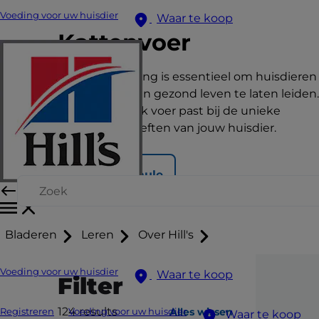
Voeding voor uw huisdier
Waar te koop
Kattenvoer
De juiste voeding is essentieel om huisdieren
een gelukkig en gezond leven te laten leiden.
Bekijk hier welk voer past bij de unieke
voedingsbehoeften van jouw huisdier.
Vind je formule
Bladeren
Leren
Over Hill's
Voeding voor uw huisdier
Waar te koop
Filter
124
results
Alles wissen
Registreren
Voeding voor uw huisdier
Waar te koop