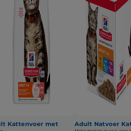
lt Kattenvoer met
Adult Natvoer Ka
Malse brokjes in saus voor 