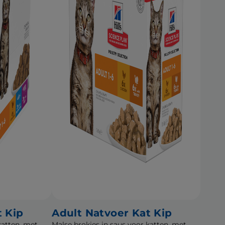
t Kip
Adult Natvoer Kat Kip
katten, met
Malse brokjes in saus voor katten, met