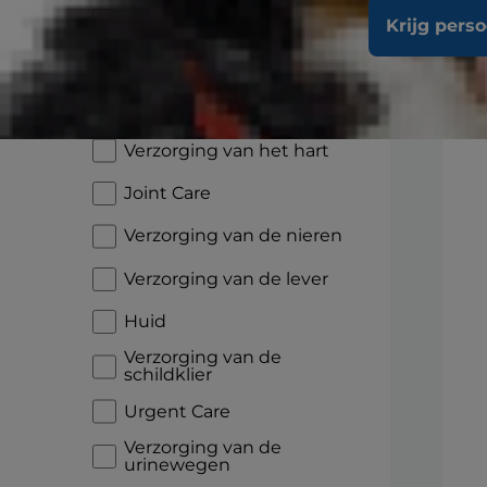
Verzorging van de
Krijg pers
spijsvertering
Voedselovergevoeligheden
Glucose Management
Verzorging van het hart
Joint Care
Verzorging van de nieren
Verzorging van de lever
Huid
Verzorging van de
schildklier
Urgent Care
Verzorging van de
urinewegen