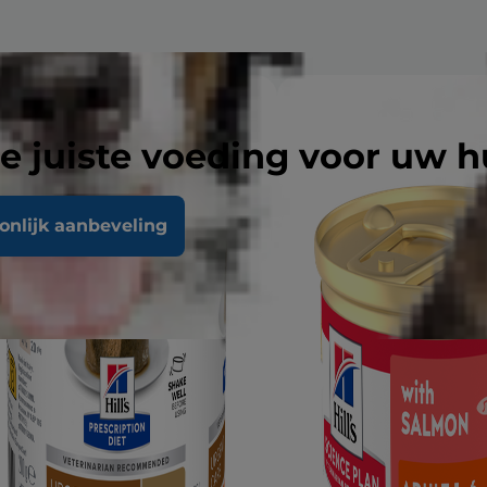
e juiste voeding voor uw h
oonlijk aanbeveling