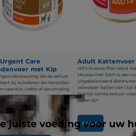
 Urgent Care
Adult Kattenvoer
denvoer met Kip
Hill's Science Plan Adult 
Mousse met Zalm is een co
ngsondersteuning die de eetlust
uitgebalanceerd dierenvoer
eert bij huisdieren die herstellen
volwassen katten van 1 tot 
en operatie, ziekte of verwonding.
heerlijk zachte textuur waar
zullen zijn
e juiste voeding voor uw h
pen
Kopen