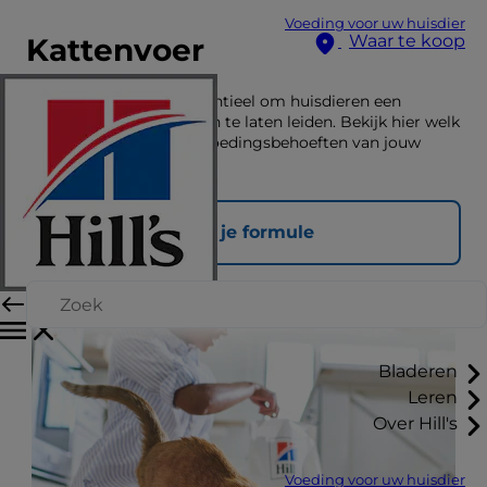
Voeding voor uw huisdier
Waar te koop
Kattenvoer
De juiste voeding is essentieel om huisdieren een
gelukkig en gezond leven te laten leiden. Bekijk hier welk
voer past bij de unieke voedingsbehoeften van jouw
huisdier.
Vind je formule
Bladeren
Leren
Over Hill's
Voeding voor uw huisdier