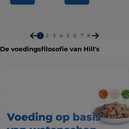
1
2
3
4
5
6
7
8
De voedingsfilosofie van Hill's
Voeding op basis