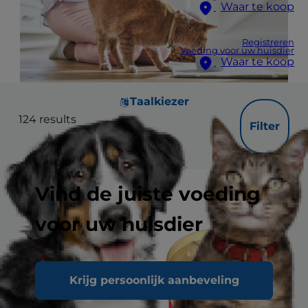
Waar te koop
Registreren
Voeding voor uw huisdier
Waar te koop
Taalkiezer
124
results
Filter
Vind de juiste voeding
voor uw huisdier
Krijg persoonlijk aanbeveling