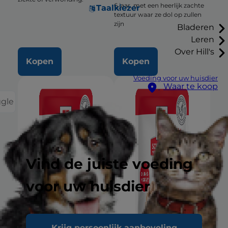
6 jaar, met een heerlijk zachte
Taalkiezer
textuur waar ze dol op zullen
zijn
Bladeren
Leren
Over Hill's
Kopen
Kopen
Voeding voor uw huisdier
Waar te koop
ggle
Vind de juiste voeding
voor uw huisdier
Krijg persoonlijk aanbeveling