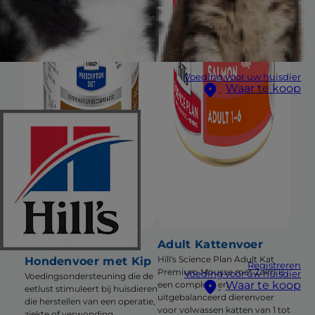
Voeding voor uw huisdier
Waar te koop
a/d Urgent Care
Adult Kattenvoer
Hill's Science Plan Adult Kat
Hondenvoer met Kip
Registreren
Premium Mousse met Zalm is
Voeding voor uw huisdier
Voedingsondersteuning die de
Waar te koop
een compleet en
eetlust stimuleert bij huisdieren
uitgebalanceerd dierenvoer
die herstellen van een operatie,
voor volwassen katten van 1 tot
ziekte of verwonding.