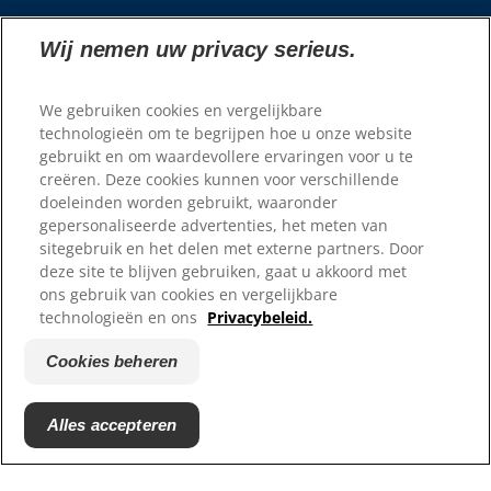
Bronnen
Wij nemen uw privacy serieus.
Neem contact met ons op
Sitemap
We gebruiken cookies en vergelijkbare
Waar te koop
technologieën om te begrijpen hoe u onze website
gebruikt en om waardevollere ervaringen voor u te
Onze sites
creëren. Deze cookies kunnen voor verschillende
doeleinden worden gebruikt, waaronder
Hill's Vet
gepersonaliseerde advertenties, het meten van
Carrières
sitegebruik en het delen met externe partners. Door
Reddingscentrum partners
deze site te blijven gebruiken, gaat u akkoord met
ons gebruik van cookies en vergelijkbare
technologieën en ons
Privacybeleid.
Cookies beheren
Alles accepteren