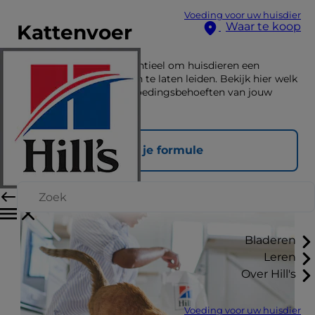
Voeding voor uw huisdier
Waar te koop
Kattenvoer
De juiste voeding is essentieel om huisdieren een
gelukkig en gezond leven te laten leiden. Bekijk hier welk
voer past bij de unieke voedingsbehoeften van jouw
huisdier.
Vind je formule
Bladeren
Leren
Over Hill's
Voeding voor uw huisdier