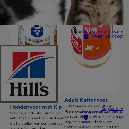
Voeding voor uw huisdier
Waar te koop
a/d Urgent Care
Adult Kattenvoer
Hill's Science Plan Adult Kat
Hondenvoer met Kip
Registreren
Premium Mousse met Zalm is
Voeding voor uw huisdier
Voedingsondersteuning die de
Waar te koop
een compleet en
eetlust stimuleert bij huisdieren
uitgebalanceerd dierenvoer
die herstellen van een operatie,
voor volwassen katten van 1 tot
ziekte of verwonding.