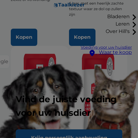
6 jaar, met een heerlijk zachte
Taalkiezer
textuur waar ze dol op zullen
zijn
Bladeren
Leren
Over Hill's
Kopen
Kopen
Voeding voor uw huisdier
Waar te koop
ggle
Vind de juiste voeding
voor uw huisdier
Krijg persoonlijk aanbeveling