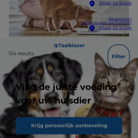
Waar te koop
Registreren
Voeding voor uw huisdier
Waar te koop
Taalkiezer
124
results
Filter
Vind de juiste voeding
voor uw huisdier
Krijg persoonlijk aanbeveling