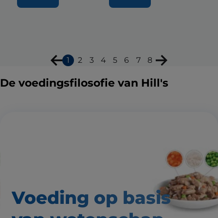
1
2
3
4
5
6
7
8
De voedingsfilosofie van Hill's
Voeding op basis